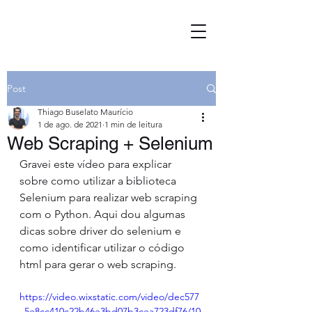
Post
Thiago Buselato Maurício
1 de ago. de 2021
1 min de leitura
Web Scraping + Selenium
Gravei este vídeo para explicar 
sobre como utilizar a biblioteca 
Selenium para realizar web scraping 
com o Python. Aqui dou algumas 
dicas sobre driver do selenium e 
como identificar utilizar o código 
html para gerar o web scraping.
https://video.wixstatic.com/video/dec577
_5e8cc410c22b46e3bd07b3cea723df76/10