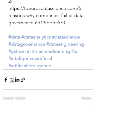
2- 
https://towardsdatascience.com/6-
reasons-why-companies-fail-at-data-
governance-6d13fdeda570
#data
#dataanalytics
#datascience
#datagovernance
#dataengineering
#python
#r
#machinelearning
#ia
#inteligenciaartificial
#artificialinteligence
Ver tudo
Posts recentes